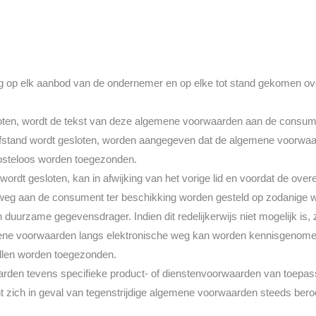
 op elk aanbod van de ondernemer en op elke tot stand gekomen ov
ten, wordt de tekst van deze algemene voorwaarden aan de consument 
afstand wordt gesloten, worden aangegeven dat de algemene voorwaarde
osteloos worden toegezonden.
ordt gesloten, kan in afwijking van het vorige lid en voordat de ove
eg aan de consument ter beschikking worden gesteld op zodanige w
uurzame gegevensdrager. Indien dit redelijkerwijs niet mogelijk is,
ne voorwaarden langs elektronische weg kan worden kennisgenomen
ullen worden toegezonden.
den tevens specifieke product- of dienstenvoorwaarden van toepassin
zich in geval van tegenstrijdige algemene voorwaarden steeds beroe