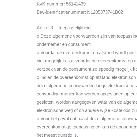
KvK-nummer: 55141439
Btw-identificatienummer: NL205873741B02
Artikel 3 – Toepasselijkheid
o Deze algemene voorwaarden zijn van toepassing
ondernemer en consument.
o Voordat de overeenkomst op afstand wordt geslo
niet mogelijk is, zal voordat de overeenkomst op 
verzoek van de consument zo spoedig mogelijk k
o Indien de overeenkomst op afstand elektronisch w
deze algemene voorwaarden langs elektronische w
eenvoudige manier kan worden opgeslagen op een d
gesloten, worden aangegeven waar van de algeme
elektronische weg of op andere wijze kosteloos z
o Voor het geval dat naast deze algemene voorwaar
overeenkomstige toepassing en kan de consument 
het meest gunstig is.