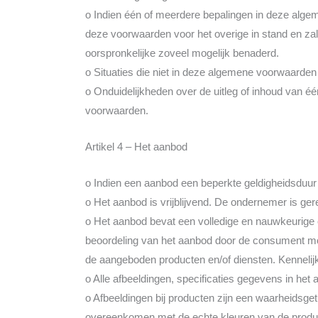
o Indien één of meerdere bepalingen in deze algem
deze voorwaarden voor het overige in stand en zal
oorspronkelijke zoveel mogelijk benaderd.
o Situaties die niet in deze algemene voorwaarden
o Onduidelijkheden over de uitleg of inhoud van 
voorwaarden.
Artikel 4 – Het aanbod
o Indien een aanbod een beperkte geldigheidsduur 
o Het aanbod is vrijblijvend. De ondernemer is ger
o Het aanbod bevat een volledige en nauwkeurige 
beoordeling van het aanbod door de consument mo
de aangeboden producten en/of diensten. Kennelijk
o Alle afbeeldingen, specificaties gegevens in het
o Afbeeldingen bij producten zijn een waarheids
overeenkomen met de echte kleuren van de produ