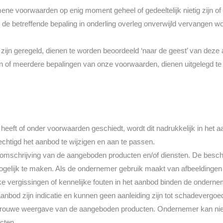
ene voorwaarden op enig moment geheel of gedeeltelijk nietig zijn of 
 de betreffende bepaling in onderling overleg onverwijld vervangen w
 zijn geregeld, dienen te worden beoordeeld ‘naar de geest’ van de
één of meerdere bepalingen van onze voorwaarden, dienen uitgelegd t
heeft of onder voorwaarden geschiedt, wordt dit nadrukkelijk in het 
echtigd het aanbod te wijzigen en aan te passen.
omschrijving van de aangeboden producten en/of diensten. De beschr
gelijk te maken. Als de ondernemer gebruik maakt van afbeeldinge
e vergissingen of kennelijke fouten in het aanbod binden de ondernem
 aanbod zijn indicatie en kunnen geen aanleiding zijn tot schadevergo
getrouwe weergave van de aangeboden producten. Ondernemer kan ni
cten.