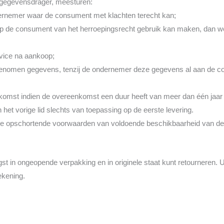
gegevensdrager, meesturen:
dernemer waar de consument met klachten terecht kan;
 de consument van het herroepingsrecht gebruik kan maken, dan wel e
rvice na aankoop;
opgenomen gegevens, tenzij de ondernemer deze gegevens al aan de co
komst indien de overeenkomst een duur heeft van meer dan één jaar 
n het vorige lid slechts van toepassing op de eerste levering.
e opschortende voorwaarden van voldoende beschikbaarheid van de 
st in ongeopende verpakking en in originele staat kunt retourneren. U 
ekening.