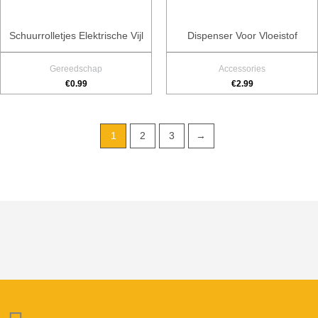
Schuurrolletjes Elektrische Vijl
Dispenser Voor Vloeistof
Gereedschap
Accessories
€
0.99
€
2.99
1
2
3
→