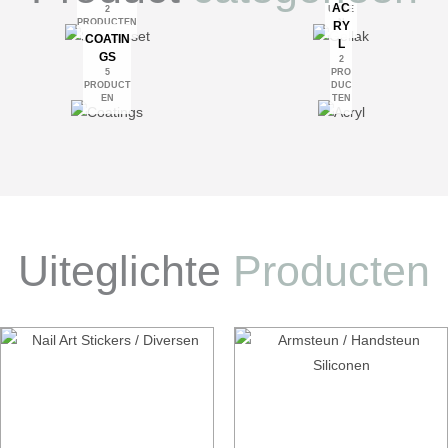
AC
2
UCTE
PRODUCTEN
N
RY
COATIN
L
GS
2
5
PRO
PRODUCT
DUC
EN
TEN
Uiteglichte
Producten