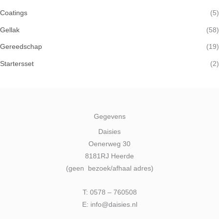
Coatings
(5)
Gellak
(58)
Gereedschap
(19)
Startersset
(2)
Gegevens
Daisies
Oenerweg 30
8181RJ Heerde
(geen bezoek/afhaal adres)
T: 0578 – 760508
E: info@daisies.nl