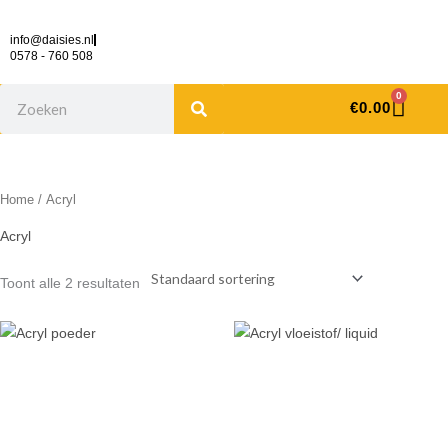
Ga
naar
info@daisies.nl
0578 - 760 508
de
inhoud
Search
Cart
0
€
0.00
Home
/ Acryl
Acryl
Toont alle 2 resultaten