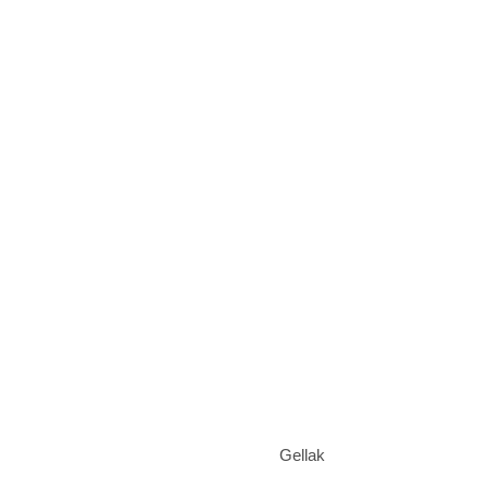
Gellak
Air