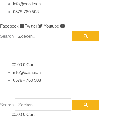
Ga
info@daisies.nl
naar
0578-760 508
de
Facebook
Twitter
Youtube
inhoud
Search
€
0.00
0
Cart
info@daisies.nl
0578 - 760 508
Search
€
0.00
0
Cart