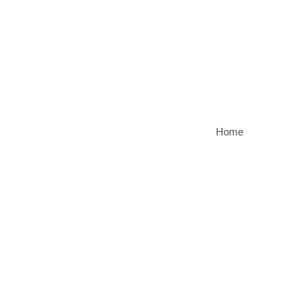
0
-
€
0.00
Home