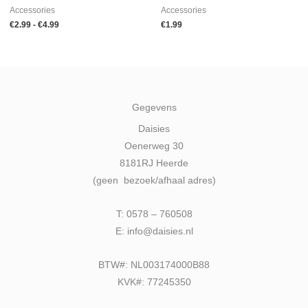
Accessories
Accessories
€
2.99
-
€
4.99
€
1.99
Gegevens
Daisies
Oenerweg 30
8181RJ Heerde
(geen bezoek/afhaal adres)
T: 0578 – 760508
E: info@daisies.nl
BTW#: NL003174000B88
KVK#: 77245350