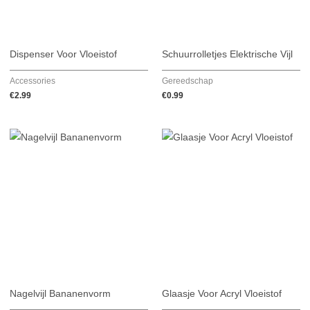
Dispenser Voor Vloeistof
Schuurrolletjes Elektrische Vijl
Accessories
Gereedschap
€
2.99
€
0.99
Prijsklasse:
€2.99
tot
€4.99
Nagelvijl Bananenvorm
Glaasje Voor Acryl Vloeistof