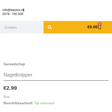
Ga
naar
info@daisies.nl
0578 - 760 508
de
inhoud
Search
Cart
0
€
0.00
Nagelknipper
aantal
Gereedschap
Nagelknipper
€
2.99
Rvs
Beschikbaarheid:
Op voorraad