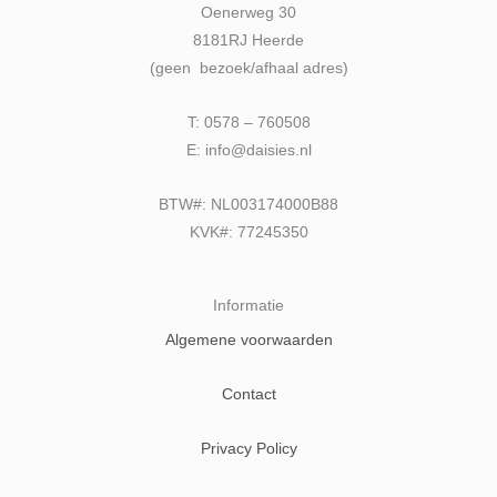
Oenerweg 30
8181RJ Heerde
(geen bezoek/afhaal adres)
T: 0578 – 760508
E: info@daisies.nl
BTW#: NL003174000B88
KVK#: 77245350
Informatie
Algemene voorwaarden
Contact
Privacy Policy