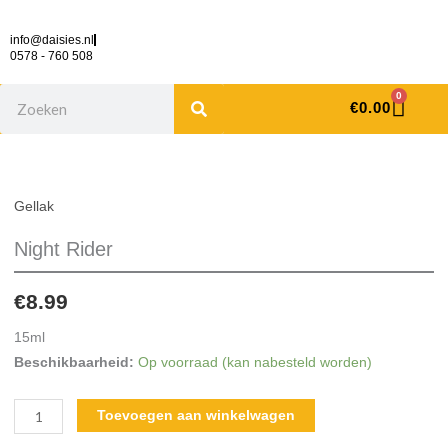
Ga
naar
info@daisies.nl
0578 - 760 508
de
inhoud
Search
Cart
0
€
0.00
Night
Rider
aantal
Gellak
Night Rider
€
8.99
15ml
Beschikbaarheid:
Op voorraad (kan nabesteld worden)
Toevoegen aan winkelwagen