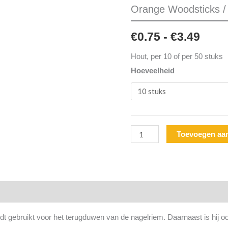
Woodsticks
Orange Woodsticks /
€0.7
/
Houten
tot
€
0.75
-
€
3.49
Bokkenpoot
€3.4
Hout, per 10 of per 50 stuks
aantal
Hoeveelheid
Toevoegen aa
dt gebruikt voor het terugduwen van de nagelriem. Daarnaast is hij o