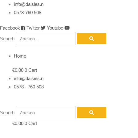
Ga
info@daisies.nl
naar
0578-760 508
de
Facebook
Twitter
Youtube
inhoud
Search
Home
€
0.00
0
Cart
info@daisies.nl
0578 - 760 508
Search
€
0.00
0
Cart