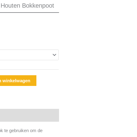
 Houten Bokkenpoot
5
9
n winkelwagen
ok te gebruiken om de