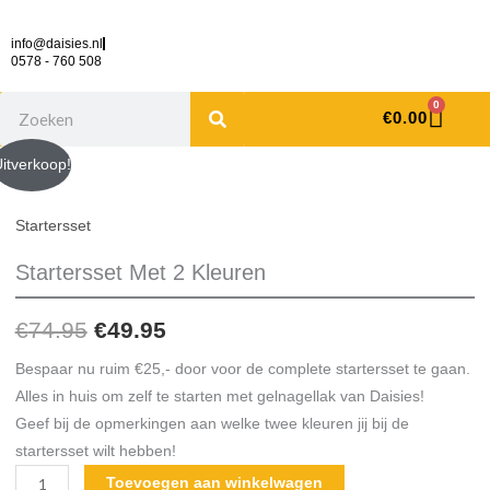
Ga
naar
info@daisies.nl
0578 - 760 508
de
inhoud
Search
Cart
0
€
0.00
Startersset
Oorspronkelijke
Huidige
itverkoop!
Met
prijs
prijs
2
Startersset
Kleuren
was:
is:
Startersset Met 2 Kleuren
aantal
€74.95.
€49.95.
€
74.95
€
49.95
Bespaar nu ruim €25,- door voor de complete startersset te gaan.
Alles in huis om zelf te starten met gelnagellak van Daisies!
Geef bij de opmerkingen aan welke twee kleuren jij bij de
startersset wilt hebben!
Toevoegen aan winkelwagen